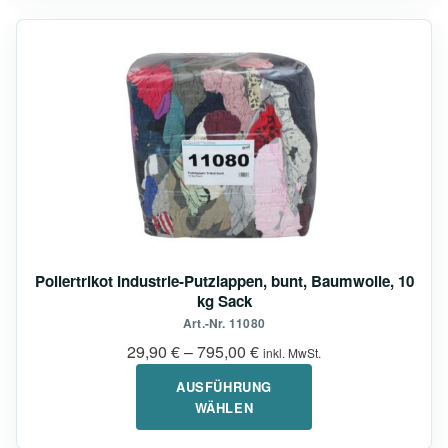
Dieses
Produkt
weist
mehrere
Varianten
auf.
Die
Optionen
können
auf
Poliertrikot Industrie-Putzlappen, bunt, Baumwolle, 10
der
kg Sack
Produktseite
Art.-Nr. 11080
gewählt
29,90
€
–
795,00
€
inkl. MwSt.
werden
AUSFÜHRUNG
WÄHLEN