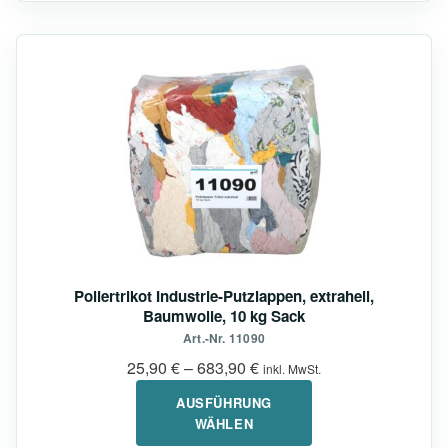
Dieses
Produkt
weist
mehrere
Varianten
auf.
Die
Optionen
können
auf
Poliertrikot Industrie-Putzlappen, extrahell,
der
Baumwolle, 10 kg Sack
Produktseite
Art.-Nr. 11090
gewählt
25,90
€
–
683,90
€
inkl. MwSt.
werden
AUSFÜHRUNG
WÄHLEN