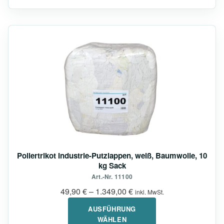
Dieses
Produkt
weist
mehrere
Varianten
auf.
Die
Optionen
können
auf
Poliertrikot Industrie-Putzlappen, weiß, Baumwolle, 10
der
kg Sack
Produktseite
Art.-Nr. 11100
gewählt
49,90
€
–
1.349,00
€
inkl. MwSt.
werden
AUSFÜHRUNG
WÄHLEN