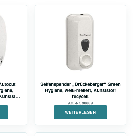
Autocut
Seifenspender „Drückeberger“ Green
giene,
Hygiene, weiß-meliert, Kunststoff
Kunststoff
recycelt
Art.-Nr. 90869
WEITERLESEN