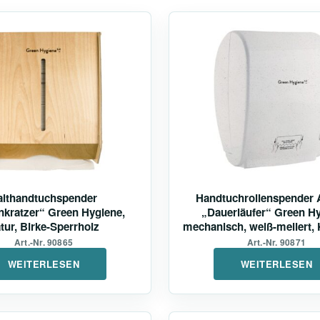
althandtuchspender
Handtuchrollenspender 
nkratzer“ Green Hygiene,
„Dauerläufer“ Green Hy
tur, Birke-Sperrholz
mechanisch, weiß-meliert, 
recycelt
Art.-Nr. 90865
Art.-Nr. 90871
WEITERLESEN
WEITERLESEN