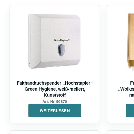
Falthandtuchspender „Hochstapler“
F
Green Hygiene, weiß-meliert,
„Wolke
Kunststoff
na
Art.-Nr. 90870
WEITERLESEN