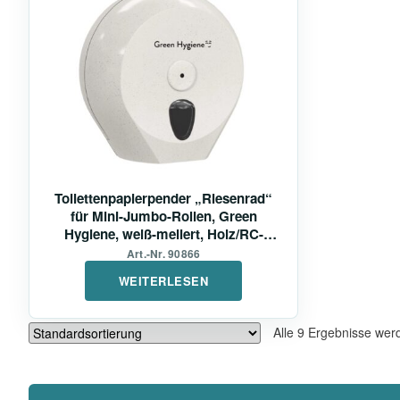
Toilettenpapierpender „Riesenrad“
für Mini-Jumbo-Rollen, Green
Hygiene, weiß-meliert, Holz/RC-
Kunststoff
Art.-Nr. 90866
WEITERLESEN
Alle 9 Ergebnisse wer