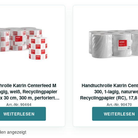
rolle Katrin Centerfeed M
Handtuchrolle Katrin Cen
agig, weiß, Recyclingpapier
300, 1-lagig, naturwe
 x 30 cm, 300 m, perforiert, 6
Recyclingpapier (RC), 17,8 
Rollen
m, unperforiert
Art.-Nr. 90464
Art.-Nr. 90470
WEITERLESEN
WEITERLESEN
den angezeigt