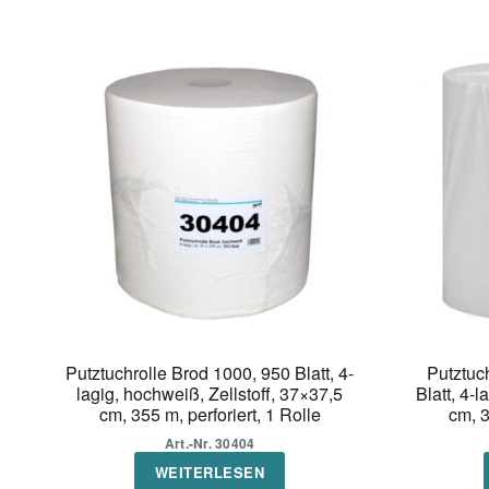
Putztuchrolle Brod 1000, 950 Blatt, 4-
Putztuch
lagig, hochweiß, Zellstoff, 37×37,5
Blatt, 4-l
cm, 355 m, perforiert, 1 Rolle
cm, 3
Art.-Nr. 30404
WEITERLESEN