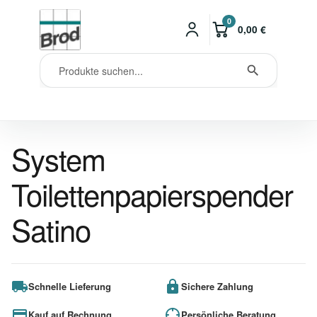
0
0,00
€
System
Toilettenpapierspender
Satino
Schnelle Lieferung
Sichere Zahlung
Kauf auf Rechnung
Persönliche Beratung