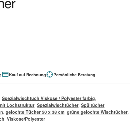
her
g
Kauf auf Rechnung
Persönliche Beratung
,
Spezialwischtuch Viskose / Polyester farbig
,
mit Lochstruktur
,
Spezialwischtücher
,
Spültücher
ün
,
gelochte Tücher 50 x 38 cm
,
grüne gelochte Wischtücher
,
uch
,
Viskose/Polyester