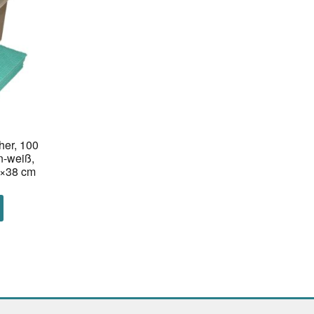
her, 100
n-weiß,
0×38 cm