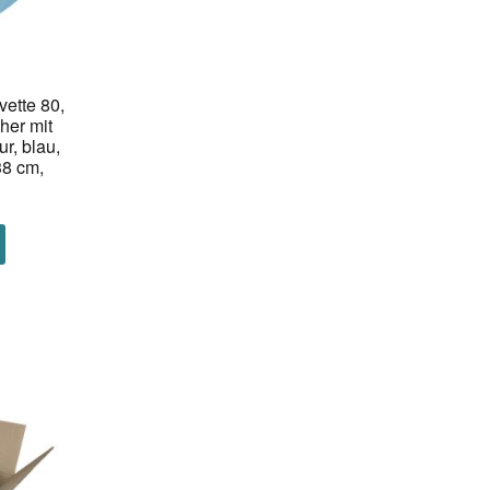
ette 80,
her mit
ur, blau,
38 cm,