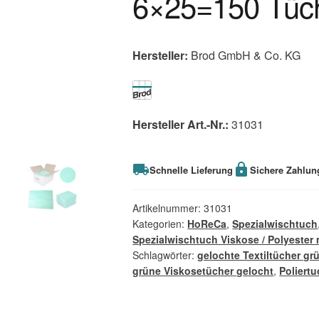
6×25=150 Tüc
Hersteller:
Brod GmbH & Co. KG
Hersteller Art.-Nr.:
31031
Schnelle Lieferung
Sichere Zahlun
Artikelnummer:
31031
Kategorien:
HoReCa
,
Spezialwischtuch
Spezialwischtuch Viskose / Polyester 
Schlagwörter:
gelochte Textiltücher gr
grüne Viskosetücher gelocht
,
Poliert