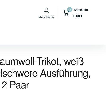
Warenkorb
0
0,00
€
Mein Konto
umwoll-Trikot, weiß
telschwere Ausführung,
12 Paar