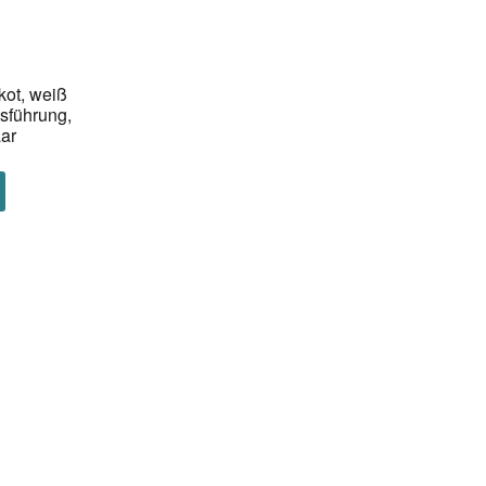
ot, weiß
usführung,
ar