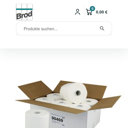
0
0,00
€