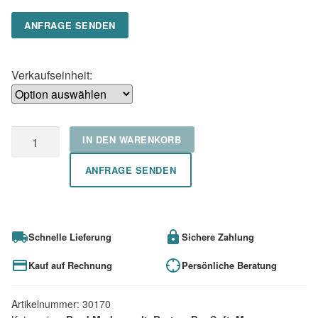
ANFRAGE SENDEN
Verkaufseinheit:
Brotex®
IN DEN WARENKORB
Dry
Soft
ANFRAGE SENDEN
70,
700
Tücher,
Schnelle Lieferung
Sichere Zahlung
Airlaid
Wischtücher,
Kauf auf Rechnung
Persönliche Beratung
einseitig
geprägt,
Artikelnummer:
30170
weiß,