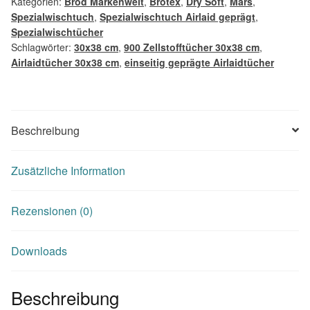
Kategorien:
Brod Markenwelt
,
Brotex
,
Dry Soft
,
Mars
,
Zellstoff,
Spezialwischtuch
,
Spezialwischtuch Airlaid geprägt
,
30x38
Spezialwischtücher
cm
Schlagwörter:
30x38 cm
,
900 Zellstofftücher 30x38 cm
,
Airlaidtücher 30x38 cm
,
einseitig geprägte Airlaidtücher
Menge
Beschreibung
Zusätzliche Information
Rezensionen (0)
Downloads
Beschreibung