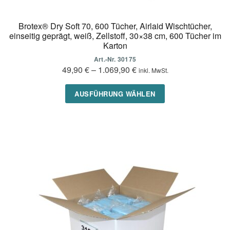
Brotex® Dry Soft 70, 600 Tücher, Airlaid Wischtücher,
einseitig geprägt, weiß, Zellstoff, 30×38 cm, 600 Tücher im
Karton
Art.-Nr. 30175
49,90
€
–
1.069,90
€
inkl. MwSt.
Dieses
AUSFÜHRUNG WÄHLEN
Produkt
weist
mehrere
Varianten
auf.
Die
Optionen
können
auf
der