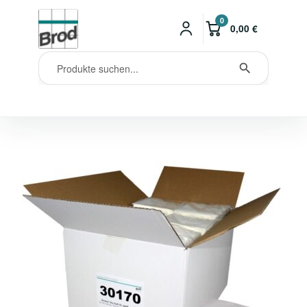
0
0,00
€