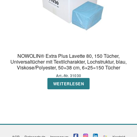
Produktseite
gewählt
werden
NOWOLIN® Extra Plus Lavette 80, 150 Tücher,
Universaltücher mit Textilcharakter, Lochstruktur, blau,
Viskose/Polyester, 50×38 cm, 6×25=150 Tücher
Art.-Nr. 31030
WEITERLESEN
AGB
Datenschutz
Impressum
Kontakt