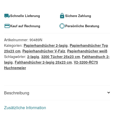
Schnelle Lieferung
Sichere Zahlung
Kauf auf Rechnung
Persönliche Beratung
Artikelnummer:
90489N
Kategorien:
Papierhandtücher 2-lagig
,
Papierhandtücher Typ
25x23 cm
,
Papierhandtücher V-Falz
,
Papierhandtücher weiß
Schlagwörter:
2-lagig
,
3200 Tücher 25x23 cm
,
Falthandtuch 2-
lagig
,
Falthandtücher 2-lagig 25x23 cm
,
V2-3200-RC75
Huchtemeier
Beschreibung
Zusätzliche Information