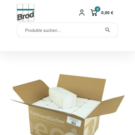
0
0,00
€