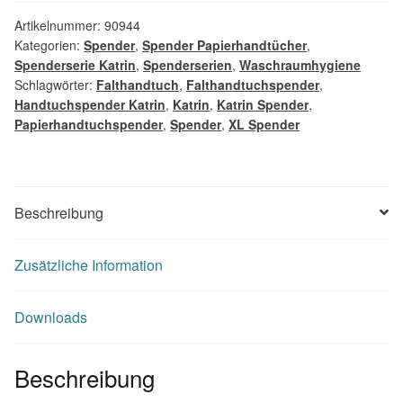
Artikelnummer:
90944
Kategorien:
Spender
,
Spender Papierhandtücher
,
Spenderserie Katrin
,
Spenderserien
,
Waschraumhygiene
Schlagwörter:
Falthandtuch
,
Falthandtuchspender
,
Handtuchspender Katrin
,
Katrin
,
Katrin Spender
,
Papierhandtuchspender
,
Spender
,
XL Spender
Beschreibung
Zusätzliche Information
Downloads
Beschreibung