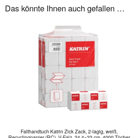
Das könnte Ihnen auch gefallen …
Falthandtuch Katrin Zick Zack, 2-lagig, weiß,
Recyclingpapier (RC), V-Falz, 24,4×23 cm, 4000 Tücher