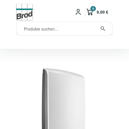
0
0,00
€