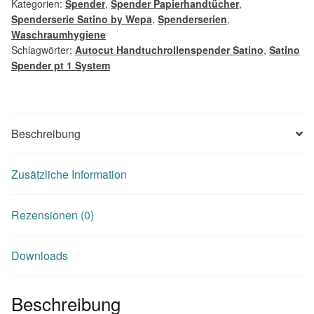
Kategorien:
Spender
,
Spender Papierhandtücher
,
Spenderserie Satino by Wepa
,
Spenderserien
,
Waschraumhygiene
Schlagwörter:
Autocut Handtuchrollenspender Satino
,
Satino
Spender pt 1 System
Beschreibung
Zusätzliche Information
Rezensionen (0)
Downloads
Beschreibung