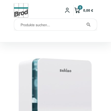
0
0,00
€