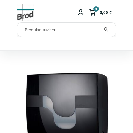
0
0,00
€