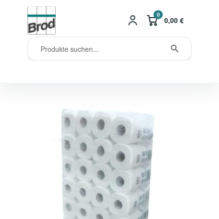
0
0,00
€