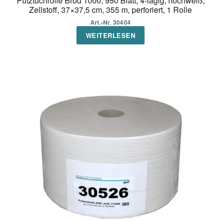
Putztuchrolle Brod 1000, 950 Blatt, 4-lagig, hochweiß,
Zellstoff, 37×37,5 cm, 355 m, perforiert, 1 Rolle
Art.-Nr. 30404
WEITERLESEN