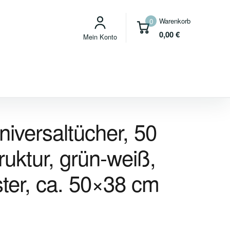
Warenkorb
0
0,00
€
Mein Konto
iversaltücher, 50
ruktur, grün-weiß,
ter, ca. 50×38 cm