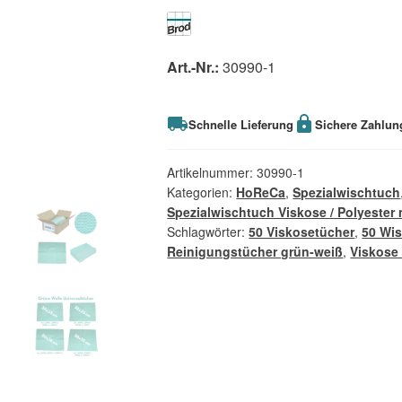
Art.-Nr.:
30990-1
Schnelle Lieferung
Sichere Zahlun
Artikelnummer:
30990-1
Kategorien:
HoReCa
,
Spezialwischtuch
Spezialwischtuch Viskose / Polyester 
Schlagwörter:
50 Viskosetücher
,
50 Wi
Reinigungstücher grün-weiß
,
Viskose