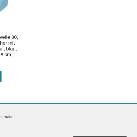
ette 80,
her mit
ur, blau,
38 cm,
iderrufen