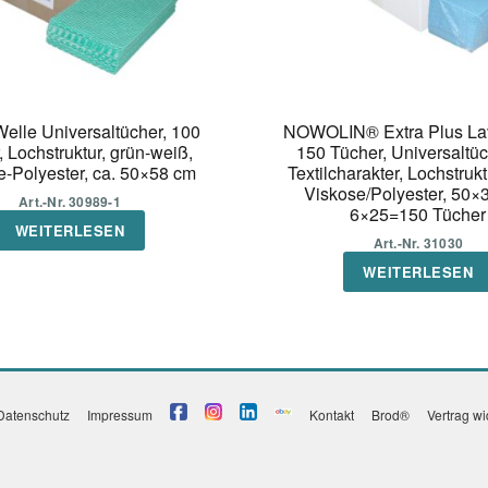
elle Universaltücher, 100
NOWOLIN® Extra Plus Lav
, Lochstruktur, grün-weiß,
150 Tücher, Universaltüc
e-Polyester, ca. 50×58 cm
Textilcharakter, Lochstrukt
Viskose/Polyester, 50×
Art.-Nr. 30989-1
6×25=150 Tücher
WEITERLESEN
Art.-Nr. 31030
WEITERLESEN
Datenschutz
Impressum
Kontakt
Brod®
Vertrag w