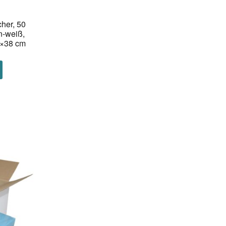
her, 50
n-weiß,
5×38 cm