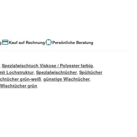
g
Kauf auf Rechnung
Persönliche Beratung
,
Spezialwischtuch Viskose / Polyester farbig
,
mit Lochstruktur
,
Spezialwischtücher
,
Spültücher
schtücher grün-weiß
,
günstige Wischtücher
,
 Wischtücher grün