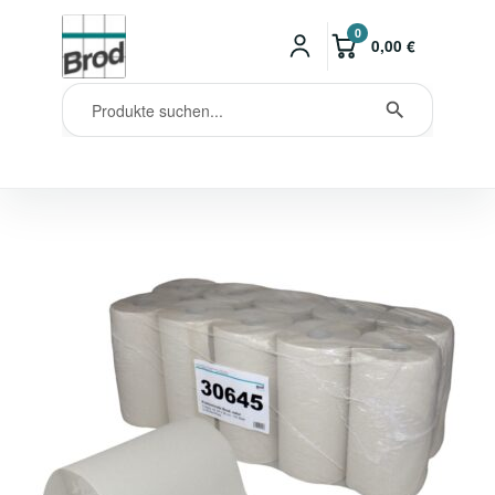
0
0,00
€