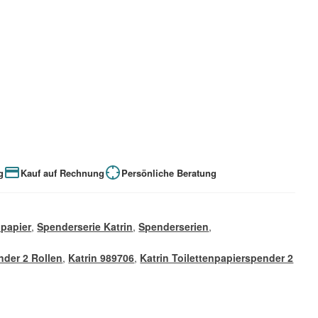
g
Kauf auf Rechnung
Persönliche Beratung
npapier
,
Spenderserie Katrin
,
Spenderserien
,
nder 2 Rollen
,
Katrin 989706
,
Katrin Toilettenpapierspender 2