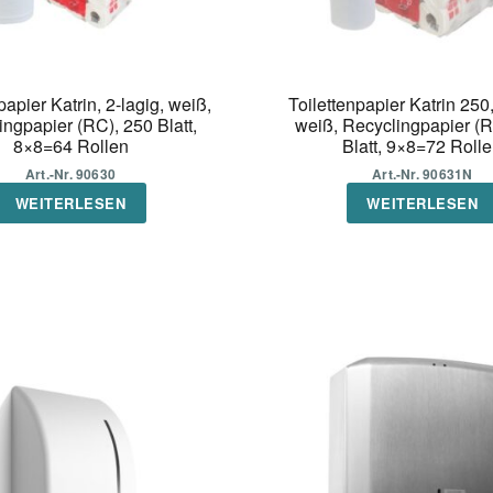
papier Katrin, 2-lagig, weiß,
Toilettenpapier Katrin 250,
ngpapier (RC), 250 Blatt,
weiß, Recyclingpapier (R
8×8=64 Rollen
Blatt, 9×8=72 Roll
Art.-Nr. 90630
Art.-Nr. 90631N
WEITERLESEN
WEITERLESEN