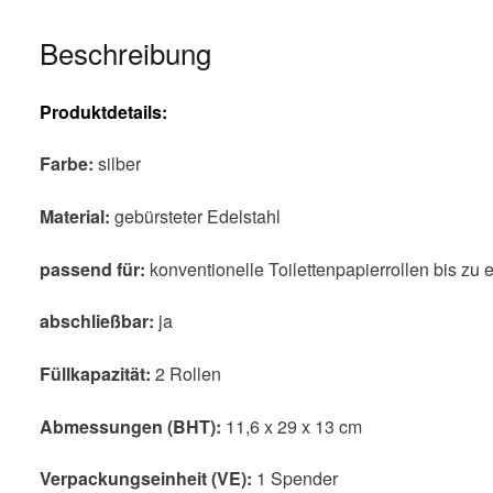
Beschreibung
Produktdetails:
Farbe:
silber
Material:
gebürsteter Edelstahl
passend für:
konventionelle Toilettenpapierrollen bis z
abschließbar:
ja
Füllkapazität:
2 Rollen
Abmessungen (BHT):
11,6 x 29 x 13 cm
Verpackungseinheit (VE):
1 Spender