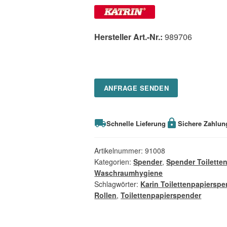
Hersteller Art.-Nr.:
989706
ANFRAGE SENDEN
Schnelle Lieferung
Sichere Zahlun
Artikelnummer:
91008
Kategorien:
Spender
,
Spender Toilette
Waschraumhygiene
Schlagwörter:
Karin Toilettenpapierspe
Rollen
,
Toilettenpapierspender