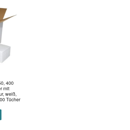
0, 400
r mit
ur, weiß,
00 Tücher