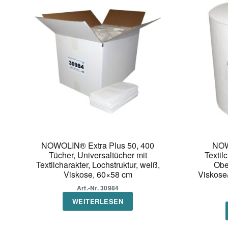
NOWOLIN® Extra Plus 50, 400
NOW
Tücher, Universaltücher mit
Textilc
Textilcharakter, Lochstruktur, weiß,
Ober
Viskose, 60×58 cm
Viskose/
Art.-Nr. 30984
WEITERLESEN