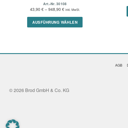
Art.-Nr. 30108
43,90
€
–
948,90
€
inkl. MwSt.
Dieses
AUSFÜHRUNG WÄHLEN
Produkt
weist
mehrere
Varianten
auf.
Die
Optionen
AGB
können
auf
der
Produktseite
© 2026 Brod GmbH & Co. KG
gewählt
werden