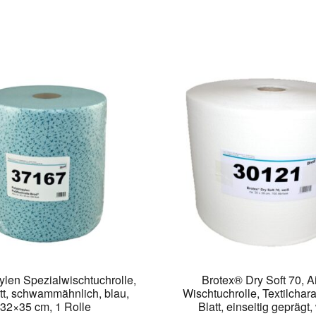
ylen Spezialwischtuchrolle,
Brotex® Dry Soft 70, Ai
tt, schwammähnlich, blau,
Wischtuchrolle, Textilchara
32×35 cm, 1 Rolle
Blatt, einseitig geprägt,