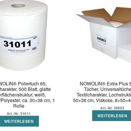
OLIN® Poliertuch 65,
NOWOLIN® Extra Plus 5
harakter, 500 Blatt, glatte
Tücher, Universaltüche
flächenstruktur, weiß,
Textilcharakter, Lochstrukt
Polyester, ca. 30×38 cm, 1
50×38 cm, Viskose, 8×50=4
Rolle
Art.-Nr. 30983
Art.-Nr. 31011
WEITERLESEN
WEITERLESEN