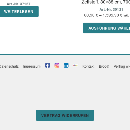
Zellstoff, 30×38 cm, 700
Art.-Nr. 37167
Art.-Nr. 30121
WEITERLESEN
60,90
€
–
1.595,90
€
inkl
AUSFÜHRUNG WÄHL
Datenschutz
Impressum
Kontakt
Brod®
Vertrag w
VERTRAG WIDERRUFEN