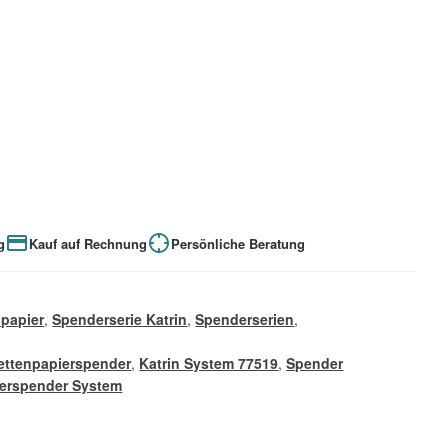
g
Kauf auf Rechnung
Persönliche Beratung
npapier
,
Spenderserie Katrin
,
Spenderserien
,
lettenpapierspender
,
Katrin System 77519
,
Spender
ierspender System