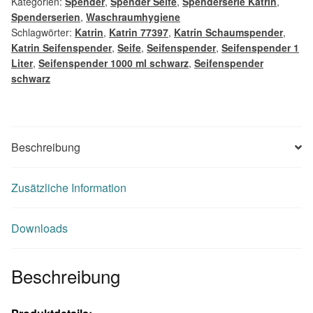
Kategorien:
Spender
,
Spender Seife
,
Spenderserie Katrin
,
Spenderserien
,
Waschraumhygiene
Schlagwörter:
Katrin
,
Katrin 77397
,
Katrin Schaumspender
,
Katrin Seifenspender
,
Seife
,
Seifenspender
,
Seifenspender 1
Liter
,
Seifenspender 1000 ml schwarz
,
Seifenspender
schwarz
Beschreibung
Zusätzliche Information
Downloads
Beschreibung