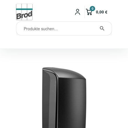
0
0,00
€