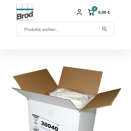
0
0,00
€