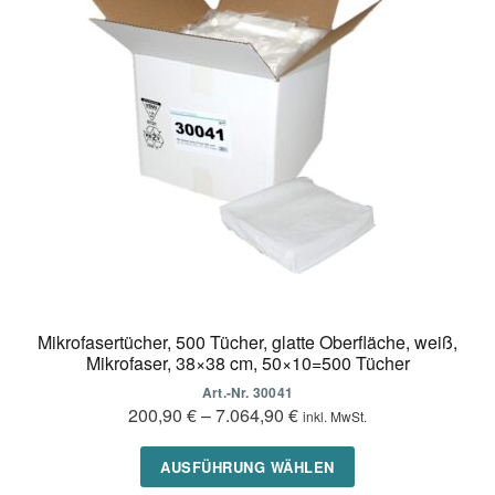
Mikrofasertücher, 500 Tücher, glatte Oberfläche, weiß,
Mikrofaser, 38×38 cm, 50×10=500 Tücher
Art.-Nr. 30041
200,90
€
–
7.064,90
€
inkl. MwSt.
Dieses
AUSFÜHRUNG WÄHLEN
Produkt