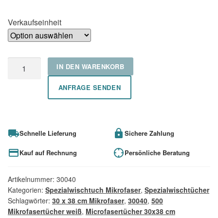
Verkaufseinheit
Mikrofasertücher,
IN DEN WARENKORB
500
Tücher,
ANFRAGE SENDEN
glatte
Oberfläche,
weiß,
Schnelle Lieferung
Sichere Zahlung
Mikrofaser,
30x38
Kauf auf Rechnung
Persönliche Beratung
cm,
50x10=500
Artikelnummer:
30040
Tücher
Kategorien:
Spezialwischtuch Mikrofaser
,
Spezialwischtücher
Menge
Schlagwörter:
30 x 38 cm Mikrofaser
,
30040
,
500
Mikrofasertücher weiß
,
Microfasertücher 30x38 cm