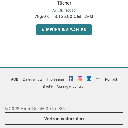
Tücher
Art.-Nr. 30030
79,90
€
–
3.135,90
€
inkl. MwSt.
Dieses
AUSFÜHRUNG WÄHLEN
Produkt
weist
mehrere
Varianten
auf.
Die
Optionen
AGB
Datenschutz
Impressum
Kontakt
können
Brod®
Vertrag widerrufen
auf
der
Produktseite
© 2026 Brod GmbH & Co. KG
gewählt
Vertrag widerrufen
werden