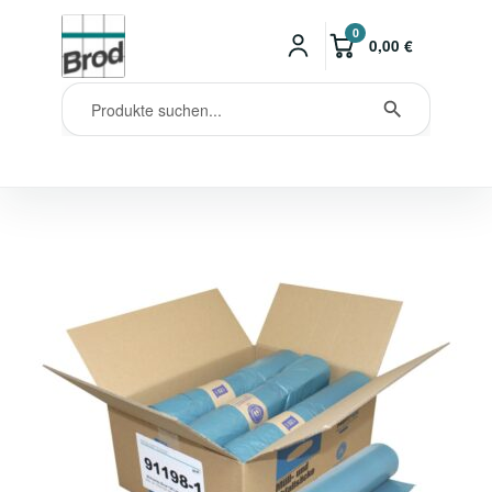
0
0,00
€