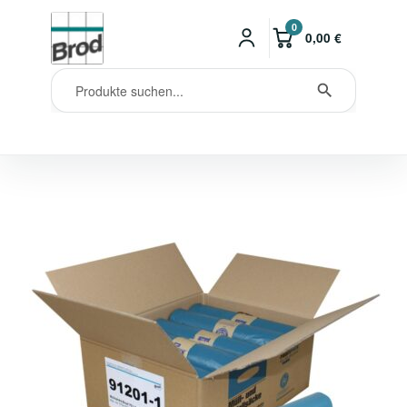
0
0,00
€