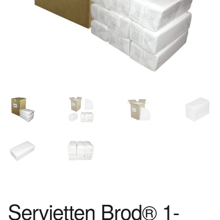
Servietten Brod® 1-