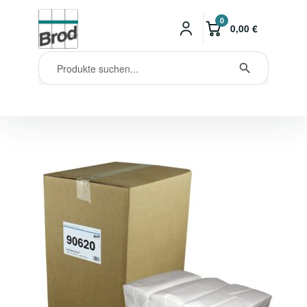
0
0,00
€