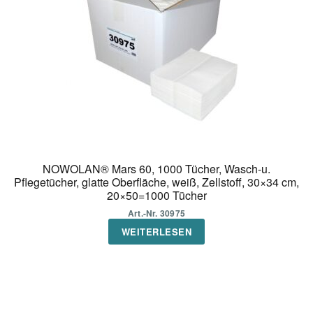
auf
der
Produktseite
gewählt
werden
NOWOLAN® Mars 60, 1000 Tücher, Wasch-u.
Pflegetücher, glatte Oberfläche, weiß, Zellstoff, 30×34 cm,
20×50=1000 Tücher
Art.-Nr. 30975
WEITERLESEN