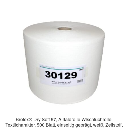
weist
mehrere
Varianten
auf.
Die
Optionen
können
auf
der
Produktseite
gewählt
werden
Brotex® Dry Soft 57, Airlaidrolle Wischtuchrolle,
Textilcharakter, 500 Blatt, einseitig geprägt, weiß, Zellstoff,