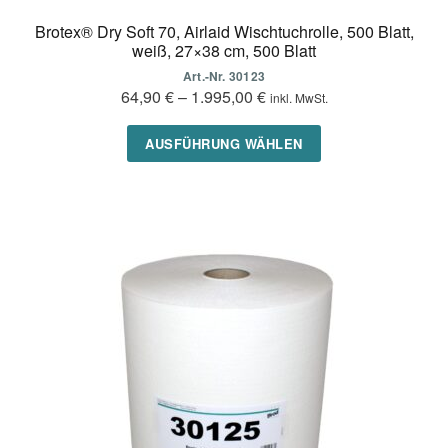
Brotex® Dry Soft 70, Airlaid Wischtuchrolle, 500 Blatt,
weiß, 27×38 cm, 500 Blatt
Art.-Nr. 30123
64,90
€
–
1.995,00
€
inkl. MwSt.
Dieses
AUSFÜHRUNG WÄHLEN
Produkt
weist
mehrere
Varianten
auf.
Die
Optionen
können
auf
der
Produktseite
gewählt