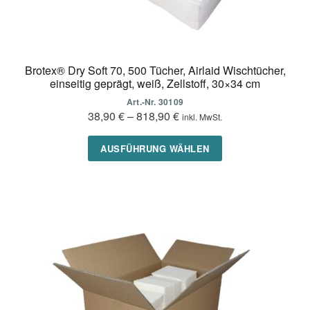
Brotex® Dry Soft 70, 500 Tücher, Airlaid Wischtücher,
einseitig geprägt, weiß, Zellstoff, 30×34 cm
Art.-Nr. 30109
38,90
€
–
818,90
€
inkl. MwSt.
Dieses
AUSFÜHRUNG WÄHLEN
Produkt
weist
mehrere
Varianten
auf.
Die
Optionen
können
auf