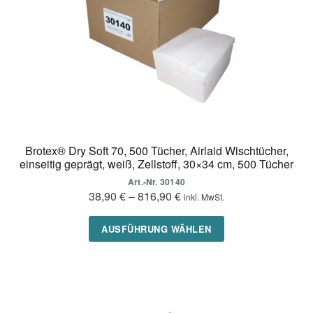
der
Produktseite
gewählt
werden
Brotex® Dry Soft 70, 500 Tücher, Airlaid Wischtücher,
einseitig geprägt, weiß, Zellstoff, 30×34 cm, 500 Tücher
Art.-Nr. 30140
38,90
€
–
816,90
€
inkl. MwSt.
Dieses
AUSFÜHRUNG WÄHLEN
Produkt
weist
mehrere
Varianten
auf.