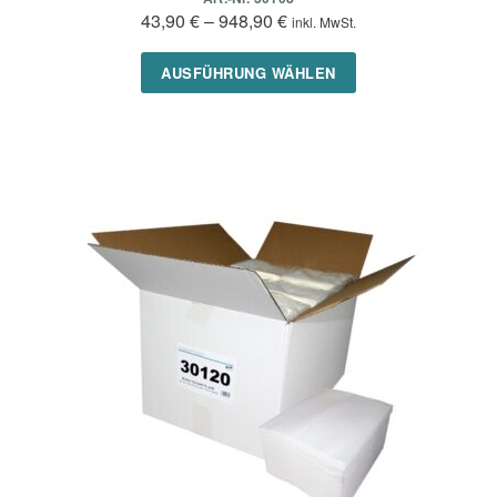
43,90
€
–
948,90
€
inkl. MwSt.
Dieses
AUSFÜHRUNG WÄHLEN
Produkt
weist
mehrere
Varianten
auf.
Die
Optionen
können
auf
der
Produktseite
gewählt
werden