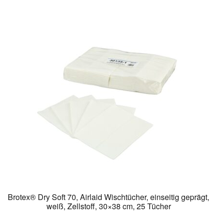
weist
mehrere
Varianten
auf.
Die
Optionen
können
auf
der
Produktseite
gewählt
werden
Brotex® Dry Soft 70, Airlaid Wischtücher, einseitig geprägt,
weiß, Zellstoff, 30×38 cm, 25 Tücher