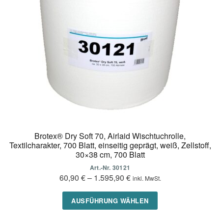
können
auf
der
Produktseite
gewählt
werden
Brotex® Dry Soft 70, Airlaid Wischtuchrolle,
Textilcharakter, 700 Blatt, einseitig geprägt, weiß, Zellstoff,
30×38 cm, 700 Blatt
Art.-Nr. 30121
60,90
€
–
1.595,90
€
inkl. MwSt.
Dieses
AUSFÜHRUNG WÄHLEN
Produkt