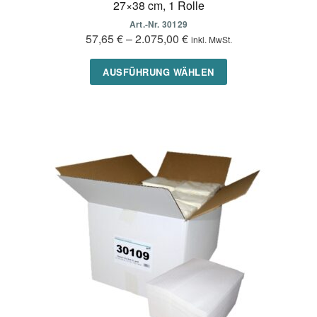
27×38 cm, 1 Rolle
Art.-Nr. 30129
57,65
€
–
2.075,00
€
inkl. MwSt.
Dieses
AUSFÜHRUNG WÄHLEN
Produkt
weist
mehrere
Varianten
auf.
Die
Optionen
können
auf
der
Produktseite
gewählt
werden