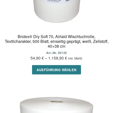
werden
Brotex® Dry Soft 70, Airlaid Wischtuchrolle,
Textilcharakter, 500 Blatt, einseitig geprägt, weiß, Zellstoff,
40×38 cm
Art.-Nr. 30125
54,90
€
–
1.158,90
€
inkl. MwSt.
Dieses
AUSFÜHRUNG WÄHLEN
Produkt
weist
mehrere
Varianten
auf.
Die
Optionen