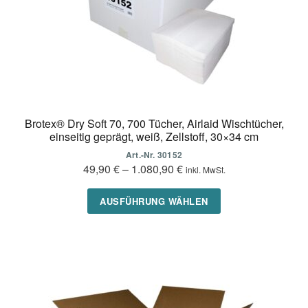
gewählt
werden
Brotex® Dry Soft 70, 700 Tücher, Airlaid Wischtücher,
einseitig geprägt, weiß, Zellstoff, 30×34 cm
Art.-Nr. 30152
49,90
€
–
1.080,90
€
inkl. MwSt.
Dieses
AUSFÜHRUNG WÄHLEN
Produkt
weist
mehrere
Varianten
auf.
Die