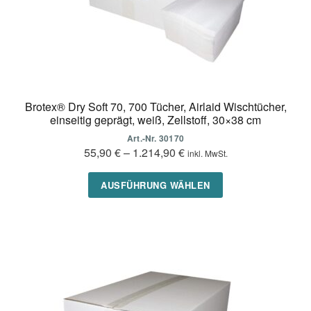
Brotex® Dry Soft 70, 700 Tücher, Airlaid Wischtücher,
einseitig geprägt, weiß, Zellstoff, 30×38 cm
Art.-Nr. 30170
55,90
€
–
1.214,90
€
inkl. MwSt.
Dieses
AUSFÜHRUNG WÄHLEN
Produkt
weist
mehrere
Varianten
auf.
Die
Optionen