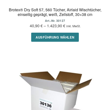
Brotex® Dry Soft 57, 560 Tücher, Airlaid Wischtücher,
einseitig geprägt, weiß, Zellstoff, 30×38 cm
Art.-Nr. 30127
40,90
€
–
1.423,90
€
inkl. MwSt.
Dieses
AUSFÜHRUNG WÄHLEN
Produkt
weist
mehrere
Varianten
auf.
Die
Optionen
können
auf
der
Produktseite
gewählt