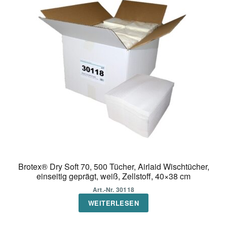
Die
Optionen
können
auf
der
Produktseite
gewählt
werden
Brotex® Dry Soft 70, 500 Tücher, Airlaid Wischtücher,
einseitig geprägt, weiß, Zellstoff, 40×38 cm
Art.-Nr. 30118
WEITERLESEN