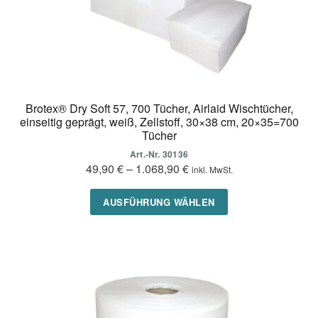
werden
Brotex® Dry Soft 57, 700 Tücher, Airlaid Wischtücher,
einseitig geprägt, weiß, Zellstoff, 30×38 cm, 20×35=700
Tücher
Art.-Nr. 30136
49,90
€
–
1.068,90
€
inkl. MwSt.
Dieses
AUSFÜHRUNG WÄHLEN
Produkt
weist
mehrere
Varianten
auf.
Die