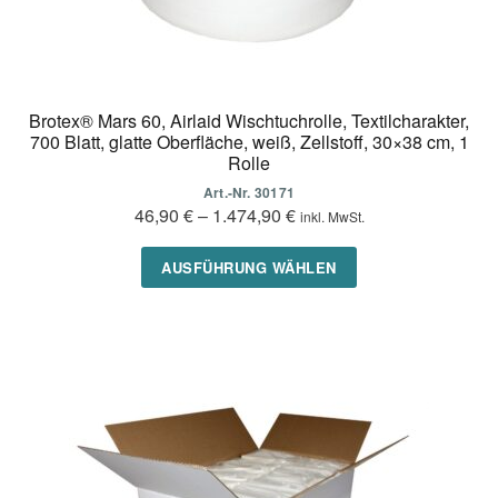
Brotex® Mars 60, Airlaid Wischtuchrolle, Textilcharakter,
700 Blatt, glatte Oberfläche, weiß, Zellstoff, 30×38 cm, 1
Rolle
Art.-Nr. 30171
46,90
€
–
1.474,90
€
inkl. MwSt.
Dieses
AUSFÜHRUNG WÄHLEN
Produkt
weist
mehrere
Varianten
auf.
Die
Optionen
können