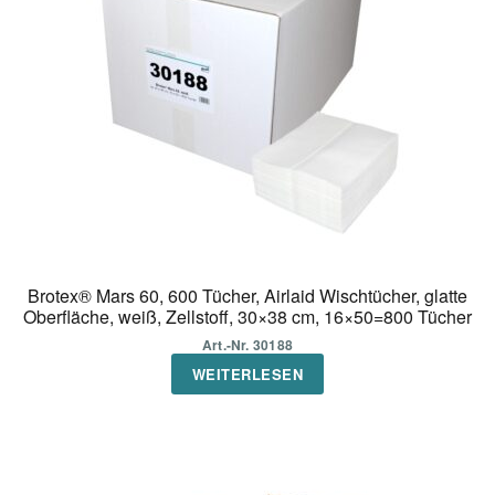
können
auf
der
Produktseite
gewählt
werden
Brotex® Mars 60, 600 Tücher, Airlaid Wischtücher, glatte
Oberfläche, weiß, Zellstoff, 30×38 cm, 16×50=800 Tücher
Art.-Nr. 30188
WEITERLESEN