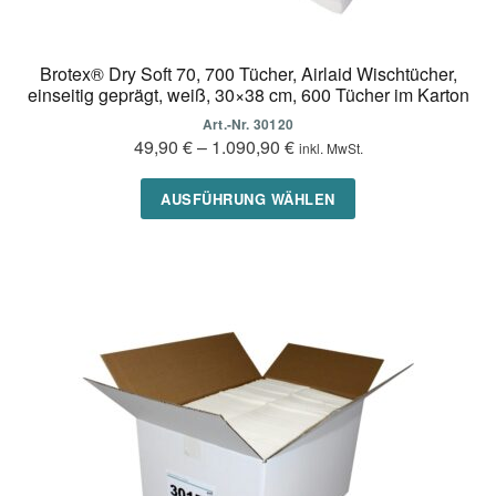
Brotex® Dry Soft 70, 700 Tücher, Airlaid Wischtücher,
einseitig geprägt, weiß, 30×38 cm, 600 Tücher im Karton
Art.-Nr. 30120
49,90
€
–
1.090,90
€
inkl. MwSt.
Dieses
AUSFÜHRUNG WÄHLEN
Produkt
weist
mehrere
Varianten
auf.
Die
Optionen
können
auf
der
Produktseite