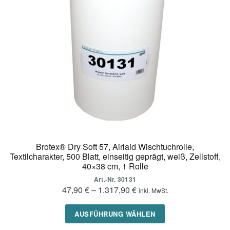
Optionen
können
auf
der
Produktseite
gewählt
werden
Brotex® Dry Soft 57, Airlaid Wischtuchrolle,
Textilcharakter, 500 Blatt, einseitig geprägt, weiß, Zellstoff,
40×38 cm, 1 Rolle
Art.-Nr. 30131
47,90
€
–
1.317,90
€
inkl. MwSt.
Dieses
AUSFÜHRUNG WÄHLEN
Produkt