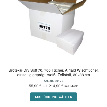
Optionen
können
auf
der
Produktseite
gewählt
werden
Brotex® Dry Soft 70, 700 Tücher, Airlaid Wischtücher,
einseitig geprägt, weiß, Zellstoff, 30×38 cm
Art.-Nr. 30170
55,90
€
–
1.214,90
€
inkl. MwSt.
Dieses
AUSFÜHRUNG WÄHLEN
Produkt