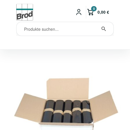
0
0,00
€