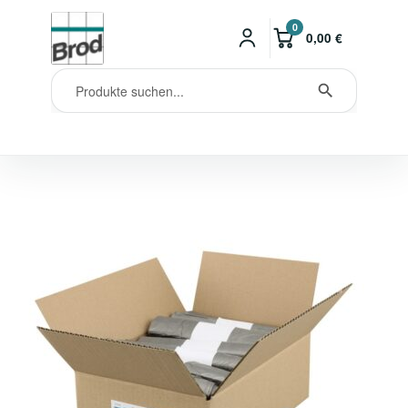
0
0,00
€