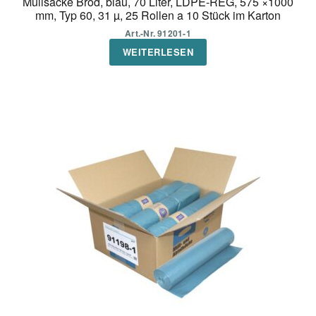
Müllsäcke Brod, blau, 70 Liter, LDPE-REG, 575 ×1000
mm, Typ 60, 31 µ, 25 Rollen a 10 Stück im Karton
Art.-Nr. 91201-1
WEITERLESEN